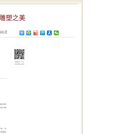
雕塑之美
696次